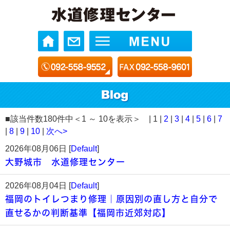
■該当件数180件中＜1 ～ 10を表示＞ | 1 |
2
|
3
|
4
|
5
|
6
|
7
|
8
|
9
|
10
|
次へ>
2026年08月06日 [
Default
]
大野城市 水道修理センター
2026年08月04日 [
Default
]
福岡のトイレつまり修理｜原因別の直し方と自分で
直せるかの判断基準【福岡市近郊対応】