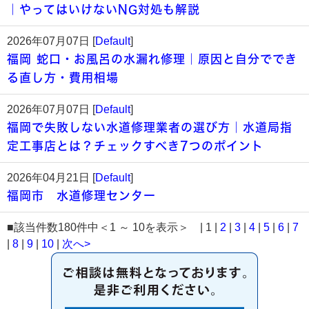
｜やってはいけないNG対処も解説
2026年07月07日 [
Default
]
福岡 蛇口・お風呂の水漏れ修理｜原因と自分ででき
る直し方・費用相場
2026年07月07日 [
Default
]
福岡で失敗しない水道修理業者の選び方｜水道局指
定工事店とは？チェックすべき7つのポイント
2026年04月21日 [
Default
]
福岡市 水道修理センター
■該当件数180件中＜1 ～ 10を表示＞ | 1 |
2
|
3
|
4
|
5
|
6
|
7
|
8
|
9
|
10
|
次へ>