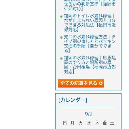
せるかの判断基準【福岡市
近郊対応】
福岡のトイレ水漏れ修理｜
水が止まらない原因と自分
でできる対処法【福岡市近
郊対応】
蛇口の水漏れ修理方法｜タ
イプ別の直し方とパッキン
交換の手順【自分ででき
る】
福岡の水漏れ修理｜応急処
置のやり方と場所別の原
因・費用相場【福岡市近郊
対応】
[カレンダー]
9月
日
月
火
水
木
金
土