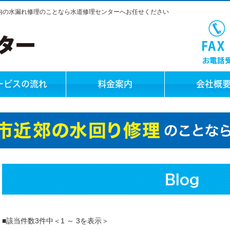
県内の水漏れ修理のことなら水道修理センターへお任せください
ービスの流れ
料金案内
会社概
Blog
■該当件数3件中＜1 ～ 3を表示＞